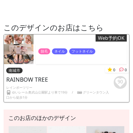
このデザインのお店はこちら
Web予約OK
脱毛
ネイル
フットネイル
0
0
南城市
RAINBOW TREE
90
レインボーツリー
ゆいレール奥武山公園駅より車で19分
/
グリーンタウン入
口から徒歩1分
このお店のほかのデザイン