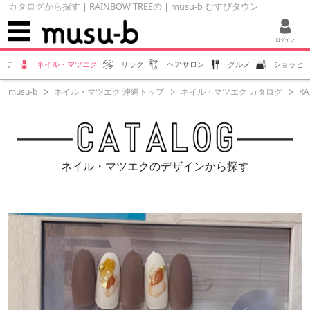
カタログから探す | RAINBOW TREEの | musu-b むすびタウン
ログイン
ステ
ネイル・マツエク
リラク
ヘアサロン
グルメ
ショッピ
musu-b
ネイル・マツエク 沖縄トップ
ネイル・マツエク カタログ
RA
ネイル・マツエクのデザインから探す