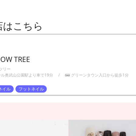
店はこちら
BOW TREE
ツリー
ール奥武山公園駅より車で19分
/
グリーンタウン入口から徒歩1分
ネイル
フットネイル