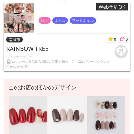
Web予約OK
脱毛
ネイル
フットネイル
0
0
南城市
RAINBOW TREE
91
レインボーツリー
ゆいレール奥武山公園駅より車で19分
/
グリーンタウン入
口から徒歩1分
このお店のほかのデザイン