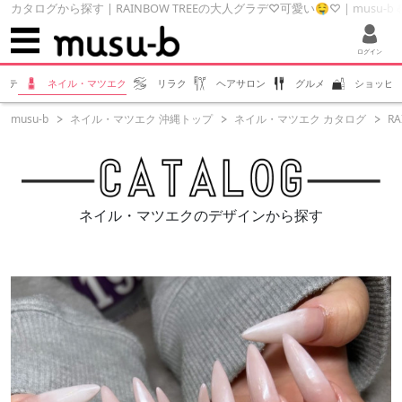
カタログから探す | RAINBOW TREEの大人グラデ♡可愛い🤤♡ | musu-
ログイン
ステ
ネイル・マツエク
リラク
ヘアサロン
グルメ
ショッピ
musu-b
ネイル・マツエク 沖縄トップ
ネイル・マツエク カタログ
R
ネイル・マツエクのデザインから探す