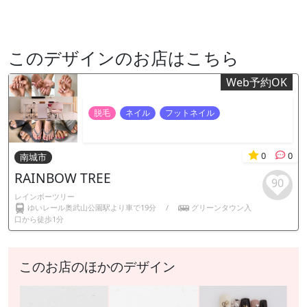
このデザインのお店はこちら
Web予約OK
脱毛
ネイル
フットネイル
0
0
南城市
RAINBOW TREE
90
レインボーツリー
ゆいレール奥武山公園駅より車で19分
/
グリーンタウン入
口から徒歩1分
このお店のほかのデザイン