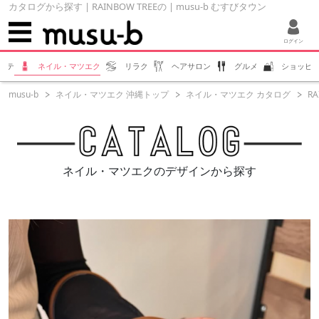
カタログから探す | RAINBOW TREEの | musu-b むすびタウン
ログイン
ステ
ネイル・マツエク
リラク
ヘアサロン
グルメ
ショッピ
musu-b
ネイル・マツエク 沖縄トップ
ネイル・マツエク カタログ
RA
ネイル・マツエクのデザインから探す