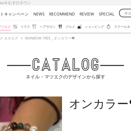
usu-b むすびタウン
トキャンペーン
NEWS
RECOMMEND
REVIEW
SPECIAL
マツエク
リラク
ヘアサロン
グルメ
ショッピング
スクール＆
ク カタログ
RAINBOW TREE _ オンカラー❤️
ネイル・マツエクのデザインから探す
オンカラー❤