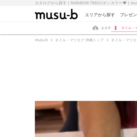
カタログから探す | RAINBOW TREEのオンカラー❤️ | m
エリアから探す
プレゼン
エステ
ネイル・
musu-b
ネイル・マツエク 沖縄トップ
ネイル・マツエ