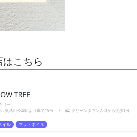
店はこちら
BOW TREE
ツリー
ール奥武山公園駅より車で19分
/
グリーンタウン入口から徒歩1分
ネイル
フットネイル