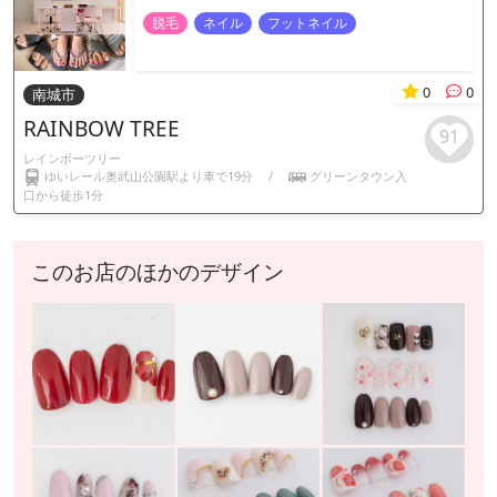
脱毛
ネイル
フットネイル
0
0
南城市
RAINBOW TREE
91
レインボーツリー
ゆいレール奥武山公園駅より車で19分
/
グリーンタウン入
口から徒歩1分
このお店のほかのデザイン