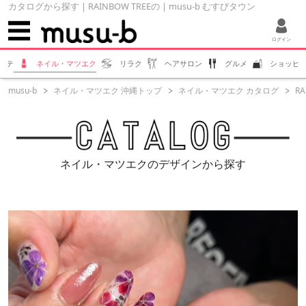
カタログから探す | RAINBOW TREEの | musu-b むすびタウン
ログイン
ステ
ネイル・マツエク
リラク
ヘアサロン
グルメ
ショッピ
musu-b
ネイル・マツエク 沖縄トップ
ネイル・マツエク カタログ
RA
ネイル・マツエクのデザインから探す