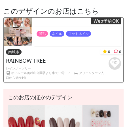
このデザインのお店はこちら
Web予約OK
脱毛
ネイル
フットネイル
0
0
南城市
RAINBOW TREE
90
レインボーツリー
ゆいレール奥武山公園駅より車で19分
/
グリーンタウン入
口から徒歩1分
このお店のほかのデザイン