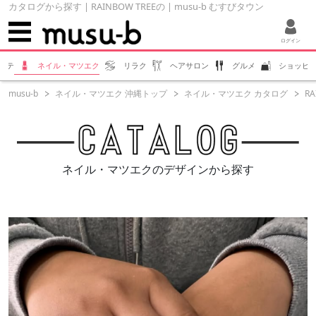
カタログから探す | RAINBOW TREEの | musu-b むすびタウン
ログイン
ステ
ネイル・マツエク
リラク
ヘアサロン
グルメ
ショッピ
musu-b
ネイル・マツエク 沖縄トップ
ネイル・マツエク カタログ
RA
ネイル・マツエクのデザインから探す